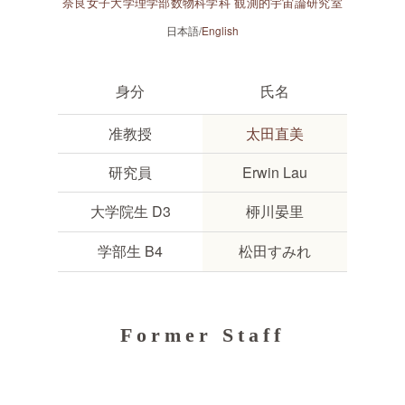
奈良女子大学理学部数物科学科 観測的宇宙論研究室
日本語/
English
身分
氏名
准教授
太田直美
研究員
Erwin Lau
大学院生 D3
桺川晏里
学部生 B4
松田すみれ
Former Staff