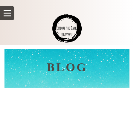
BLOG
[%title%]